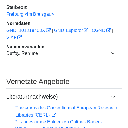
Sterbeort
Freiburg <im Breisgau>
Normdaten
GND: 101218403X
|
GND-Explorer
|
OGND
|
VIAF
Namensvarianten
Dutfoy, Ren*me
Vernetzte Angebote
Literatur(nachweise)
Thesaurus des Consortium of European Research
Libraries (CERL)
* Landeskunde Entdecken Online - Baden-