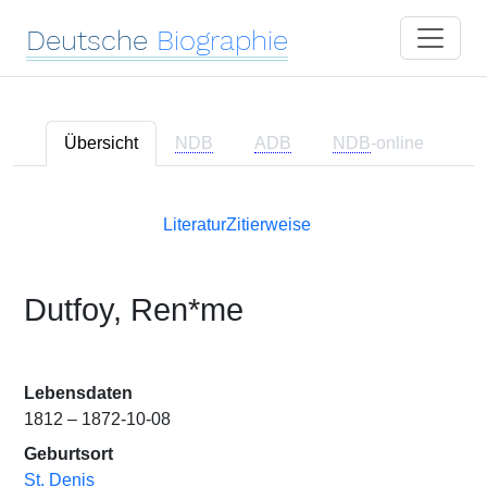
Deutsche
Biographie
Übersicht
NDB
ADB
NDB
-online
Literatur
Zitierweise
Dutfoy, Ren*me
Lebensdaten
1812 – 1872-10-08
Geburtsort
St. Denis