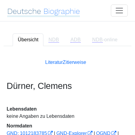
Deutsche
Biographie
Übersicht
NDB
ADB
NDB
-online
Literatur
Zitierweise
Dürner, Clemens
Lebensdaten
keine Angaben zu Lebensdaten
Normdaten
GND: 1012183785
|
GND-Explorer
|
OGND
|