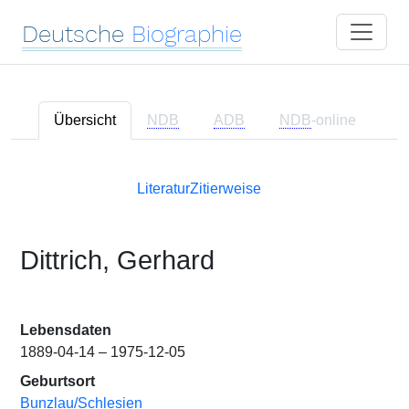
Deutsche
Biographie
Übersicht
NDB
ADB
NDB
-online
Literatur
Zitierweise
Dittrich, Gerhard
Lebensdaten
1889-04-14 – 1975-12-05
Geburtsort
Bunzlau/Schlesien