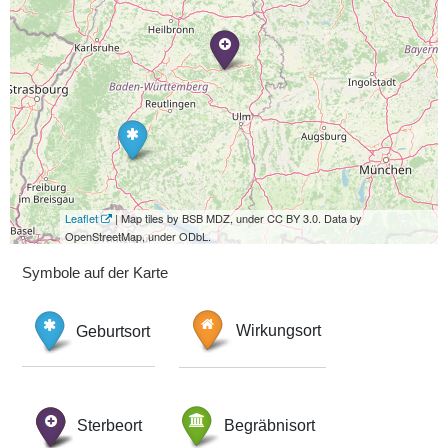
Leaflet
| Map tiles by BSB MDZ, under CC BY 3.0. Data by
OpenStreetMap, under ODbL.
Symbole auf der Karte
Geburtsort
Wirkungsort
Sterbeort
Begräbnisort