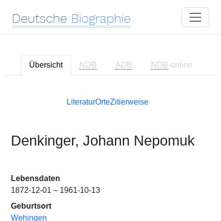
Deutsche
Biographie
Übersicht
NDB
ADB
NDB
-online
Literatur
Orte
Zitierweise
Denkinger, Johann Nepomuk
Lebensdaten
1872-12-01 – 1961-10-13
Geburtsort
Wehingen