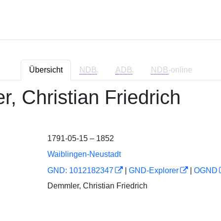
Übersicht
NDB
ADB
NDB
-online
, Christian Friedrich
1791-05-15 – 1852
Waiblingen-Neustadt
GND: 1012182347
|
GND-Explorer
|
OGND
Demmler, Christian Friedrich