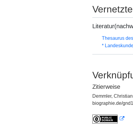
Vernetzt
Literatur(nachw
Thesaurus des
* Landeskunde
Verknüpf
Zitierweise
Demmler, Christian 
biographie.de/gnd1