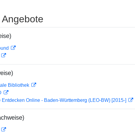
e Angebote
ise)
rbund
D
eise)
ale Bibliothek
 D
 Entdecken Online - Baden-Württemberg (LEO-BW) [2015-]
achweise)
D