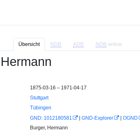
Übersicht
NDB
ADB
NDB
-online
, Hermann
1875-03-16 – 1971-04-17
Stuttgart
Tübingen
GND: 1012180581
|
GND-Explorer
|
OGND
Burger, Hermann