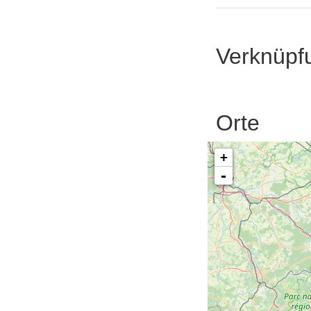
Verknüpf
Orte
+
-