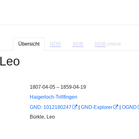
Übersicht
NDB
ADB
NDB
-online
 Leo
1807-04-05 – 1859-04-19
Haigerloch-Trillfingen
GND: 1012180247
|
GND-Explorer
|
OGND
Bürkle, Leo