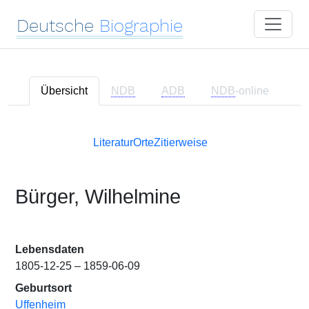
Deutsche
Biographie
Übersicht
NDB
ADB
NDB
-online
Literatur
Orte
Zitierweise
Bürger, Wilhelmine
Lebensdaten
1805-12-25 – 1859-06-09
Geburtsort
Uffenheim