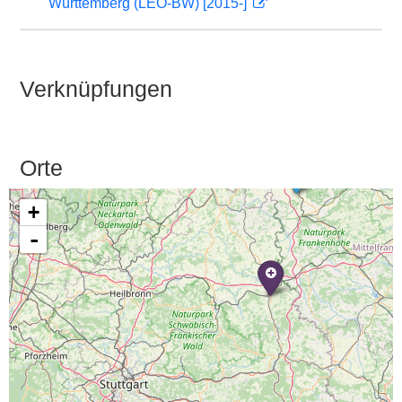
Württemberg (LEO-BW) [2015-]
Verknüpfungen
Orte
+
-