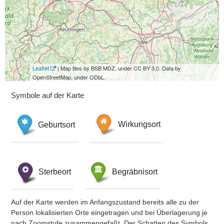
Leaflet
| Map tiles by BSB MDZ, under CC BY 3.0. Data by
OpenStreetMap, under ODbL.
Symbole auf der Karte
Geburtsort
Wirkungsort
Sterbeort
Begräbnisort
Auf der Karte werden im Anfangszustand bereits alle zu der
Person lokalisierten Orte eingetragen und bei Überlagerung je
nach Zoomstufe zusammengefaßt. Der Schatten des Symbols