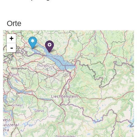
Orte
+
-