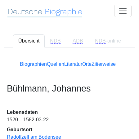
Deutsche
Biographie
Übersicht
NDB
ADB
NDB
-online
Biographien
Quellen
Literatur
Orte
Zitierweise
Bühlmann, Johannes
Lebensdaten
1520 – 1582-03-22
Geburtsort
Radolfzell am Bodensee