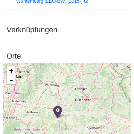
Württemberg (LEO-BW) [2015-]
Verknüpfungen
Orte
+
-