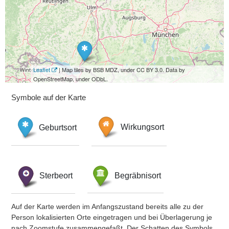
Leaflet
| Map tiles by BSB MDZ, under CC BY 3.0. Data by
OpenStreetMap, under ODbL.
Symbole auf der Karte
Geburtsort
Wirkungsort
Sterbeort
Begräbnisort
Auf der Karte werden im Anfangszustand bereits alle zu der
Person lokalisierten Orte eingetragen und bei Überlagerung je
nach Zoomstufe zusammengefaßt. Der Schatten des Symbols