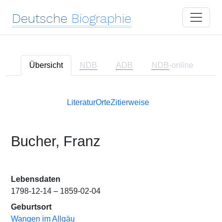
Deutsche
Biographie
Übersicht
NDB
ADB
NDB
-online
Literatur
Orte
Zitierweise
Bucher, Franz
Lebensdaten
1798-12-14 – 1859-02-04
Geburtsort
Wangen im Allgäu