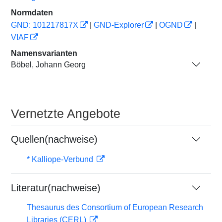
Normdaten
GND: 101217817X
|
GND-Explorer
|
OGND
|
VIAF
Namensvarianten
Böbel, Johann Georg
Vernetzte Angebote
Quellen(nachweise)
* Kalliope-Verbund
Literatur(nachweise)
Thesaurus des Consortium of European Research
Libraries (CERL)