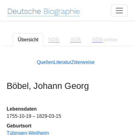
Deutsche
Biographie
Übersicht
NDB
ADB
NDB
-online
Quellen
Literatur
Zitierweise
Böbel, Johann Georg
Lebensdaten
1755-10-19 – 1829-03-15
Geburtsort
Tübingen-Weilheim