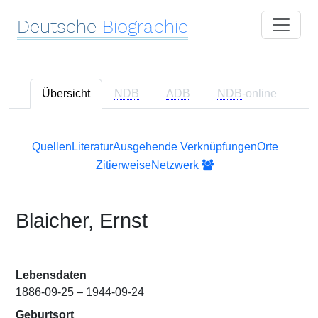
Deutsche
Biographie
Übersicht
NDB
ADB
NDB
-online
Quellen
Literatur
Ausgehende Verknüpfungen
Orte
Zitierweise
Netzwerk
Blaicher, Ernst
Lebensdaten
1886-09-25 – 1944-09-24
Geburtsort