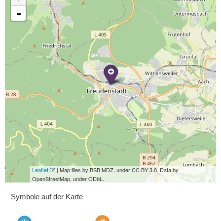
-
Leaflet
| Map tiles by BSB MDZ, under CC BY 3.0. Data by
OpenStreetMap, under ODbL.
Symbole auf der Karte