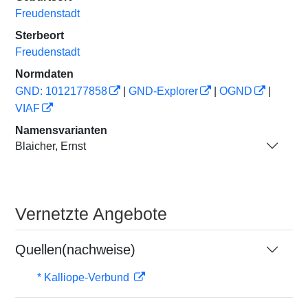
Freudenstadt
Sterbeort
Freudenstadt
Normdaten
GND: 1012177858
|
GND-Explorer
|
OGND
|
VIAF
Namensvarianten
Blaicher, Ernst
Vernetzte Angebote
Quellen(nachweise)
* Kalliope-Verbund