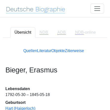
Deutsche
Biographie
Übersicht
NDB
ADB
NDB
-online
Quellen
Literatur
Objekte
Zitierweise
Bieger, Erasmus
Lebensdaten
1792-05-30 – 1845-05-18
Geburtsort
Hart (Haigerloch)