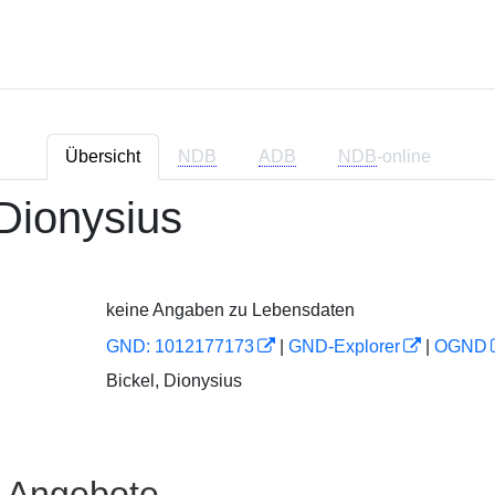
Übersicht
NDB
ADB
NDB
-online
 Dionysius
keine Angaben zu Lebensdaten
GND: 1012177173
|
GND-Explorer
|
OGND
Bickel, Dionysius
e Angebote