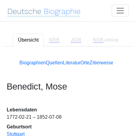
Deutsche
Biographie
Übersicht
NDB
ADB
NDB
-online
Biographien
Quellen
Literatur
Orte
Zitierweise
Benedict, Mose
Lebensdaten
1772-02-21 – 1852-07-08
Geburtsort
Stuttgart