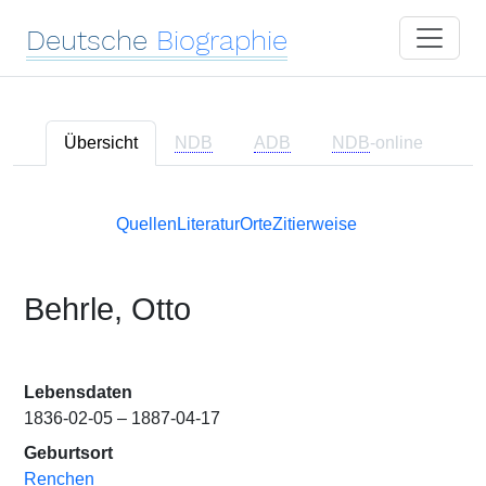
Deutsche
Biographie
Übersicht
NDB
ADB
NDB
-online
Quellen
Literatur
Orte
Zitierweise
Behrle, Otto
Lebensdaten
1836-02-05 – 1887-04-17
Geburtsort
Renchen