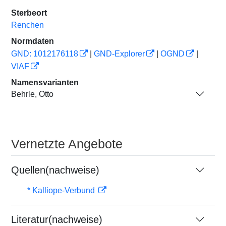
Sterbeort
Renchen
Normdaten
GND: 1012176118
|
GND-Explorer
|
OGND
|
VIAF
Namensvarianten
Behrle, Otto
Vernetzte Angebote
Quellen(nachweise)
* Kalliope-Verbund
Literatur(nachweise)