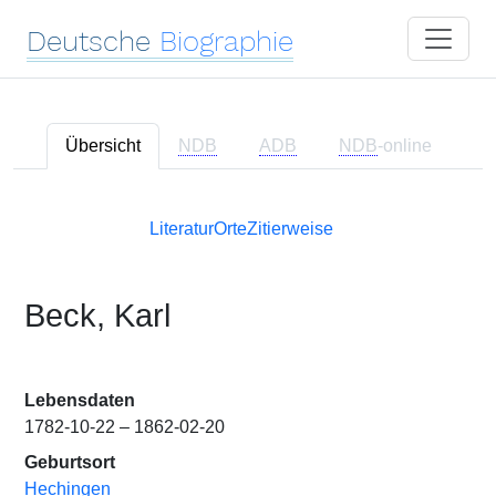
Deutsche
Biographie
Übersicht
NDB
ADB
NDB
-online
Literatur
Orte
Zitierweise
Beck, Karl
Lebensdaten
1782-10-22 – 1862-02-20
Geburtsort
Hechingen