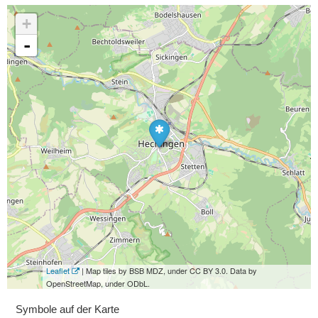
+
-
Leaflet
| Map tiles by BSB MDZ, under CC BY 3.0. Data by
OpenStreetMap, under ODbL.
Symbole auf der Karte