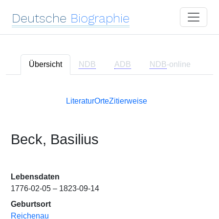
Deutsche
Biographie
Übersicht
NDB
ADB
NDB
-online
Literatur
Orte
Zitierweise
Beck, Basilius
Lebensdaten
1776-02-05 – 1823-09-14
Geburtsort
Reichenau