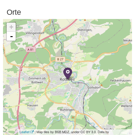
Orte
+
-
Leaflet
| Map tiles by BSB MDZ, under CC BY 3.0. Data by