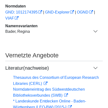
Normdaten
GND: 1012174395
|
GND-Explorer
|
OGND
|
VIAF
Namensvarianten
Bader, Regina
Vernetzte Angebote
Literatur(nachweise)
Thesaurus des Consortium of European Research
Libraries (CERL)
Normdateneintrag des Südwestdeutschen
Bibliotheksverbundes (SWB)
* Landeskunde Entdecken Online - Baden-
Württemberg (LEO-BW) [2015-]