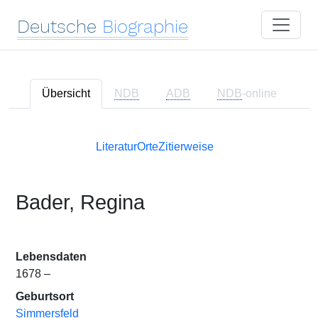
Deutsche
Biographie
Übersicht
NDB
ADB
NDB
-online
Literatur
Orte
Zitierweise
Bader, Regina
Lebensdaten
1678 –
Geburtsort
Simmersfeld