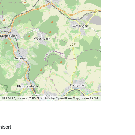
by BSB MDZ, under CC BY 3.0. Data by OpenStreetMap, under ODbL.
isort