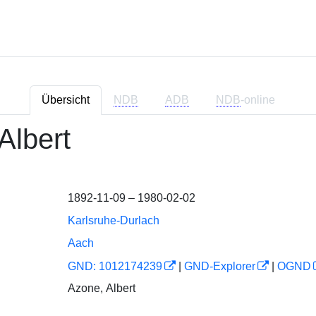
Übersicht
NDB
ADB
NDB
-online
Albert
1892-11-09 – 1980-02-02
Karlsruhe-Durlach
Aach
GND: 1012174239
|
GND-Explorer
|
OGND
Azone, Albert