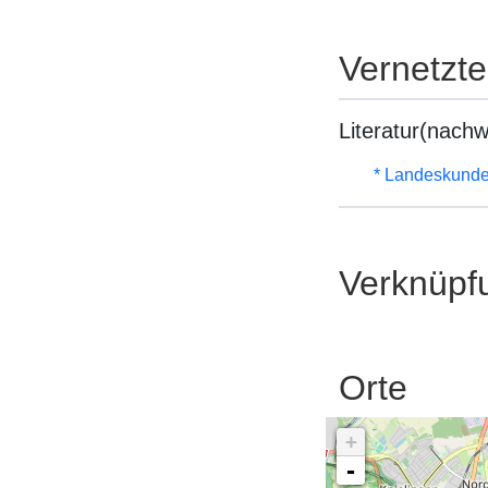
Vernetzt
Literatur(nachw
* Landeskunde
Verknüpf
Orte
+
-