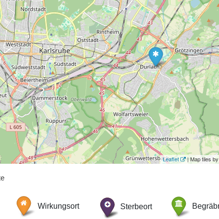
Leaflet
| Map tiles 
te
Wirkungsort
Sterbeort
Begräbn