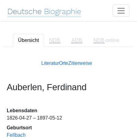
Deutsche
Biographie
Übersicht
NDB
ADB
NDB
-online
Literatur
Orte
Zitierweise
Auberlen, Ferdinand
Lebensdaten
1826-04-27 – 1897-05-12
Geburtsort
Fellbach