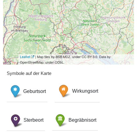
Leaflet
| Map tiles by BSB MDZ, under CC BY 3.0. Data by
OpenStreetMap, under ODbL.
Symbole auf der Karte
Geburtsort
Wirkungsort
Sterbeort
Begräbnisort