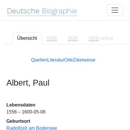
Deutsche
Biographie
Übersicht
NDB
ADB
NDB
-online
Quellen
Literatur
Orte
Zitierweise
Albert, Paul
Lebensdaten
1556 – 1600-05-06
Geburtsort
Radolfzell am Bodensee