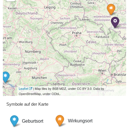
Leaflet
| Map tiles by BSB MDZ, under CC BY 3.0. Data by
OpenStreetMap, under ODbL.
Symbole auf der Karte
Geburtsort
Wirkungsort