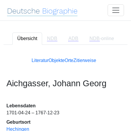
Deutsche
Biographie
Übersicht
NDB
ADB
NDB
-online
Literatur
Objekte
Orte
Zitierweise
Aichgasser, Johann Georg
Lebensdaten
1701-04-24 – 1767-12-23
Geburtsort
Hechingen