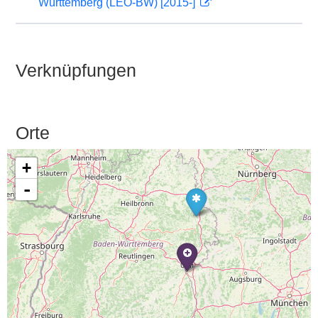
Württemberg (LEO-BW) [2015-]
Verknüpfungen
Orte
+
-