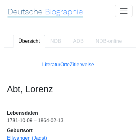
Deutsche
Biographie
Übersicht
NDB
ADB
NDB
-online
Literatur
Orte
Zitierweise
Abt, Lorenz
Lebensdaten
1781-10-09 – 1864-02-13
Geburtsort
Ellwangen (Jagst)