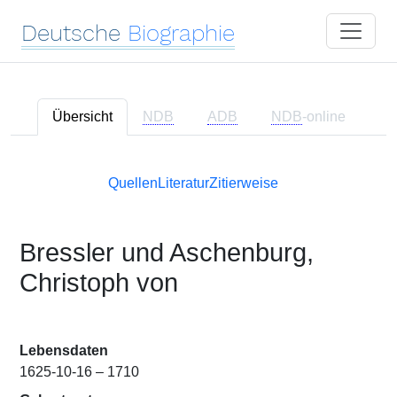
Deutsche
Biographie
Übersicht
NDB
ADB
NDB
-online
Quellen
Literatur
Zitierweise
Bressler und Aschenburg,
Christoph von
Lebensdaten
1625-10-16 – 1710