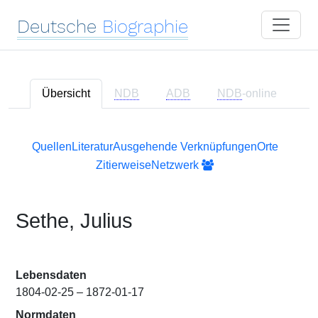
Deutsche
Biographie
Übersicht
NDB
ADB
NDB
-online
Quellen
Literatur
Ausgehende Verknüpfungen
Orte
Zitierweise
Netzwerk
Sethe, Julius
Lebensdaten
1804-02-25 – 1872-01-17
Normdaten