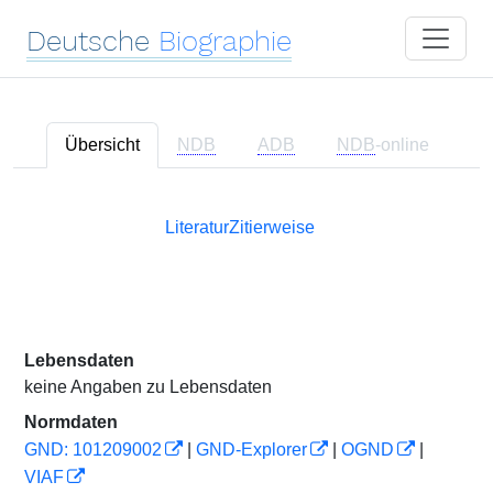
Deutsche
Biographie
Übersicht
NDB
ADB
NDB
-online
Literatur
Zitierweise
Lebensdaten
keine Angaben zu Lebensdaten
Normdaten
GND: 101209002
|
GND-Explorer
|
OGND
|
VIAF