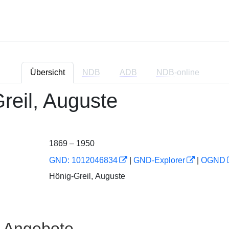
Übersicht
NDB
ADB
NDB
-online
Greil, Auguste
1869 – 1950
GND: 1012046834
|
GND-Explorer
|
OGND
Hönig-Greil, Auguste
e Angebote