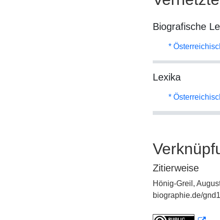
Biografische L
* Österreichis
Lexika
* Österreichis
Verknüpf
Zitierweise
Hönig-Greil, Augus
biographie.de/gnd1