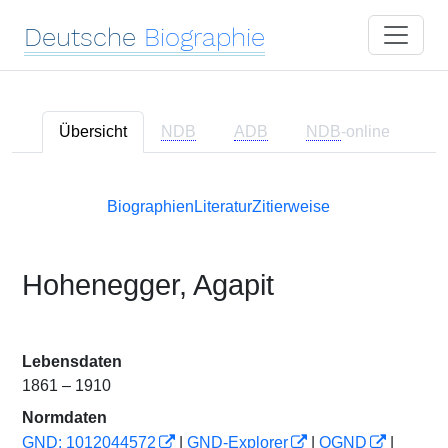
Deutsche
Biographie
Übersicht
NDB
ADB
NDB
-online
Biographien
Literatur
Zitierweise
Hohenegger, Agapit
Lebensdaten
1861 – 1910
Normdaten
GND: 1012044572
|
GND-Explorer
|
OGND
|