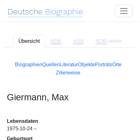
Deutsche
Biographie
Übersicht
NDB
ADB
NDB
-online
Biographien
Quellen
Literatur
Objekte
Porträts
Orte
Zitierweise
Giermann, Max
Lebensdaten
1975-10-24 –
Geburtsort