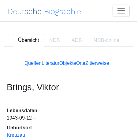
Deutsche
Biographie
Übersicht
NDB
ADB
NDB
-online
Quellen
Literatur
Objekte
Orte
Zitierweise
Brings, Viktor
Lebensdaten
1943-09-12 –
Geburtsort
Kreuzau