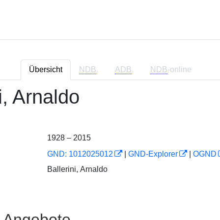
Übersicht
NDB
ADB
NDB
-online
i, Arnaldo
1928 – 2015
GND: 1012025012
|
GND-Explorer
|
OGND
Ballerini, Arnaldo
e Angebote