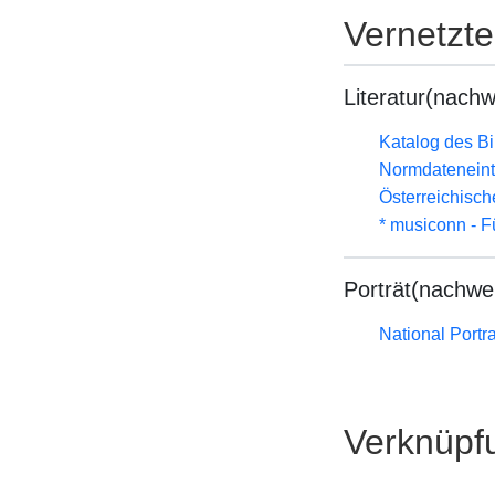
Vernetzt
Literatur(nachw
Katalog des B
Normdateneint
Österreichisc
* musiconn - F
Porträt(nachwe
National Portra
Verknüpf