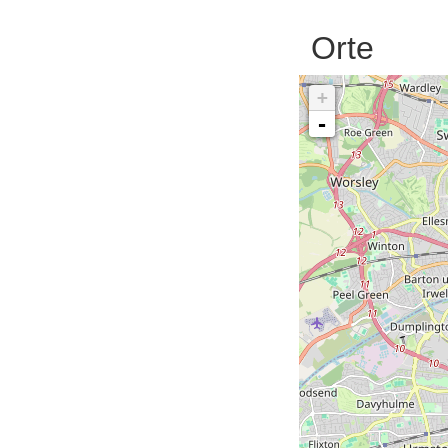
Orte
+
-