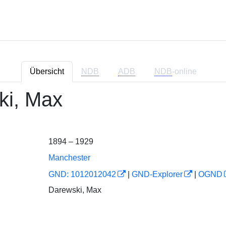
Übersicht
NDB
ADB
NDB
-online
ki, Max
1894 – 1929
Manchester
GND: 1012012042
|
GND-Explorer
|
OGND
Darewski, Max