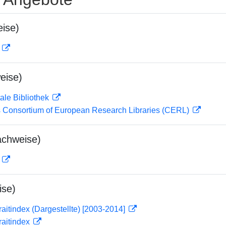
ise)
D
eise)
ale Bibliothek
 Consortium of European Research Libraries (CERL)
achweise)
D
ise)
traitindex (Dargestellte) [2003-2014]
traitindex