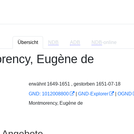
Übersicht
NDB
ADB
NDB
-online
ency, Eugène de
erwähnt 1649-1651 , gestorben 1651-07-18
GND: 1012008800
|
GND-Explorer
|
OGND
Montmorency, Eugène de
e Angebote