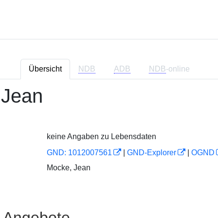
Übersicht
NDB
ADB
NDB
-online
 Jean
keine Angaben zu Lebensdaten
GND: 1012007561
|
GND-Explorer
|
OGND
Mocke, Jean
e Angebote