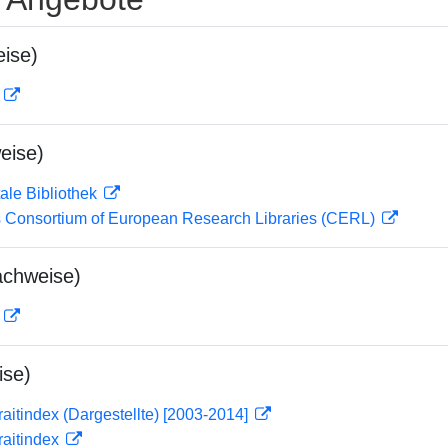
ise)
D
eise)
ale Bibliothek
 Consortium of European Research Libraries (CERL)
achweise)
D
ise)
traitindex (Dargestellte) [2003-2014]
traitindex