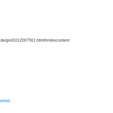
ie.de/gnd1012007561.html#indexcontent
reiheit