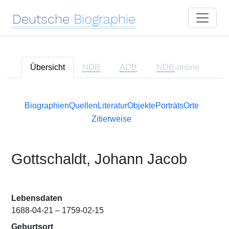
Deutsche
Biographie
Übersicht
NDB
ADB
NDB
-online
Biographien
Quellen
Literatur
Objekte
Porträts
Orte
Zitierweise
Gottschaldt, Johann Jacob
Lebensdaten
1688-04-21 – 1759-02-15
Geburtsort