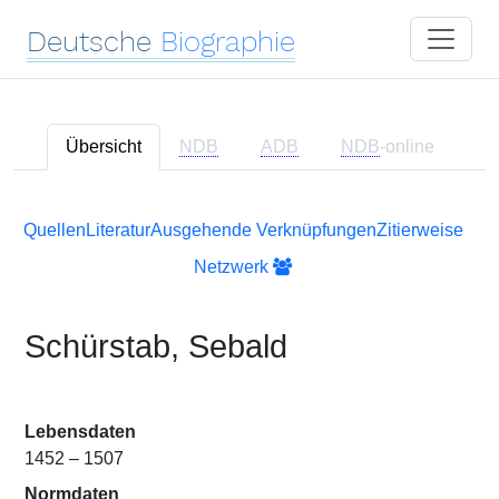
Deutsche
Biographie
Übersicht
NDB
ADB
NDB
-online
Quellen
Literatur
Ausgehende Verknüpfungen
Zitierweise
Netzwerk
Schürstab, Sebald
Lebensdaten
1452 – 1507
Normdaten