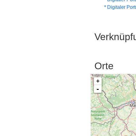
* Digitaler Por
Verknüpf
Orte
+
-