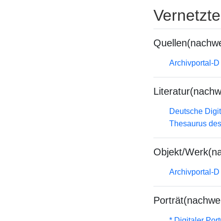
Vernetzt
Quellen(nachwe
Archivportal-
Literatur(nachw
Deutsche Digit
Thesaurus des
Objekt/Werk(n
Archivportal-
Porträt(nachwe
* Digitaler Por