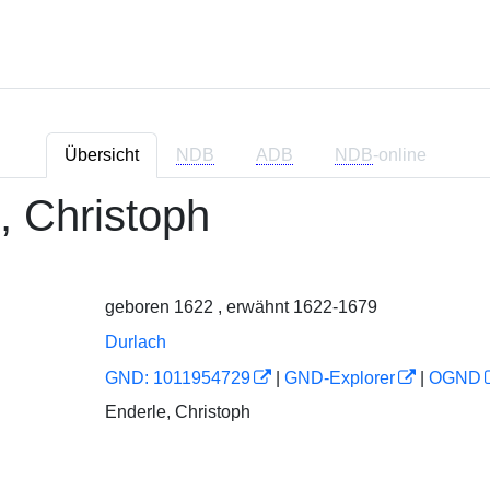
Übersicht
NDB
ADB
NDB
-online
, Christoph
geboren 1622 , erwähnt 1622-1679
Durlach
GND: 1011954729
|
GND-Explorer
|
OGND
Enderle, Christoph