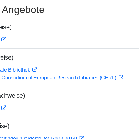
e Angebote
ise)
D
eise)
ale Bibliothek
 Consortium of European Research Libraries (CERL)
achweise)
D
ise)
traitindex (Dargestellte) [2003-2014]