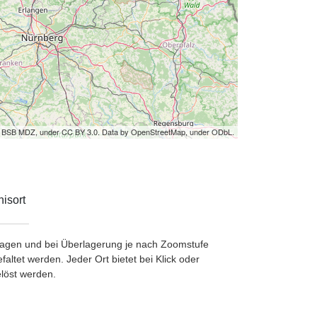
by BSB MDZ, under CC BY 3.0. Data by OpenStreetMap, under ODbL.
isort
etragen und bei Überlagerung je nach Zoomstufe
ltet werden. Jeder Ort bietet bei Klick oder
löst werden.