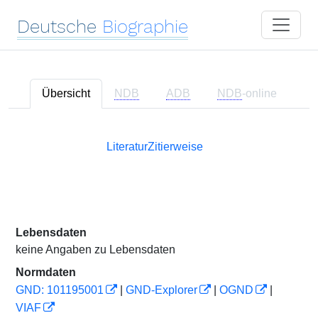
Deutsche
Biographie
Übersicht
NDB
ADB
NDB
-online
Literatur
Zitierweise
Lebensdaten
keine Angaben zu Lebensdaten
Normdaten
GND: 101195001
|
GND-Explorer
|
OGND
|
VIAF