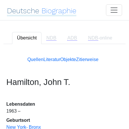
Deutsche
Biographie
Übersicht
NDB
ADB
NDB
-online
Quellen
Literatur
Objekte
Zitierweise
Hamilton, John T.
Lebensdaten
1963 –
Geburtsort
New York- Bronx