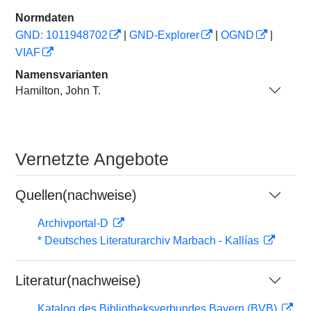
Normdaten
GND: 1011948702
|
GND-Explorer
|
OGND
|
VIAF
Namensvarianten
Hamilton, John T.
Vernetzte Angebote
Quellen(nachweise)
Archivportal-D
* Deutsches Literaturarchiv Marbach - Kallías
Literatur(nachweise)
Katalog des Bibliotheksverbundes Bayern (BVB)