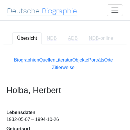
Deutsche
Biographie
Übersicht
NDB
ADB
NDB
-online
Biographien
Quellen
Literatur
Objekte
Porträts
Orte
Zitierweise
Holba, Herbert
Lebensdaten
1932-05-07 – 1994-10-26
Geburtsort