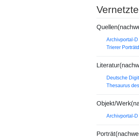
Vernetzt
Quellen(nachwe
Archivportal-
Trierer Porträ
Literatur(nachw
Deutsche Digit
Thesaurus des
Objekt/Werk(n
Archivportal-
Porträt(nachwe