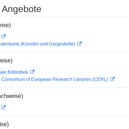
e Angebote
ise)
D
tdatenbank (Künstler und Dargestellte)
eise)
ale Bibliothek
 Consortium of European Research Libraries (CERL)
achweise)
D
ise)