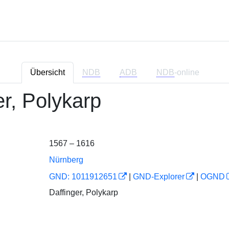
Übersicht
NDB
ADB
NDB
-online
er, Polykarp
1567 – 1616
Nürnberg
GND: 1011912651
|
GND-Explorer
|
OGND
Daffinger, Polykarp