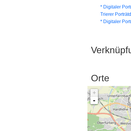
* Digitaler Por
Trierer Porträ
* Digitaler Por
Verknüpf
Orte
+
-