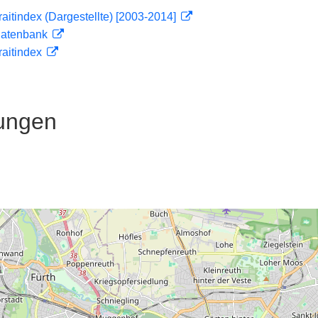
traitindex (Dargestellte) [2003-2014]
tdatenbank
traitindex
ungen