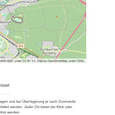
by BSB MDZ, under CC BY 3.0. Data by OpenStreetMap, under ODbL.
isort
etragen und bei Überlagerung je nach Zoomstufe
ltet werden. Jeder Ort bietet bei Klick oder
löst werden.