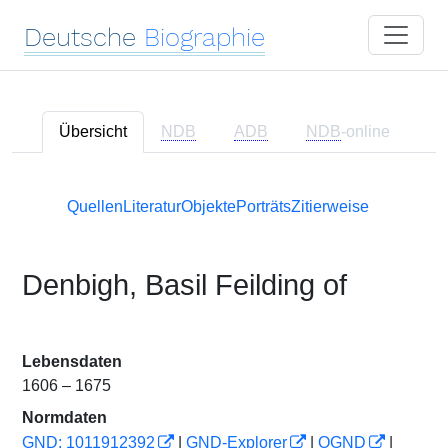
Deutsche
Biographie
Übersicht
NDB
ADB
NDB
-online
Quellen
Literatur
Objekte
Porträts
Zitierweise
Denbigh, Basil Feilding of
Lebensdaten
1606 – 1675
Normdaten
GND: 1011912392
|
GND-Explorer
|
OGND
|