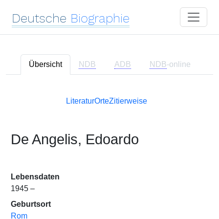
Deutsche
Biographie
Übersicht
NDB
ADB
NDB
-online
Literatur
Orte
Zitierweise
De Angelis, Edoardo
Lebensdaten
1945 –
Geburtsort
Rom