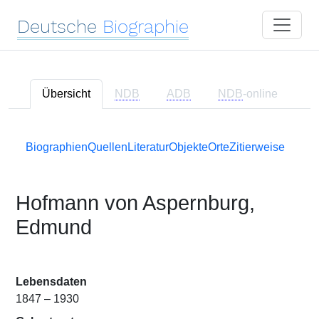
Deutsche
Biographie
Übersicht
NDB
ADB
NDB
-online
Biographien
Quellen
Literatur
Objekte
Orte
Zitierweise
Hofmann von Aspernburg,
Edmund
Lebensdaten
1847 – 1930