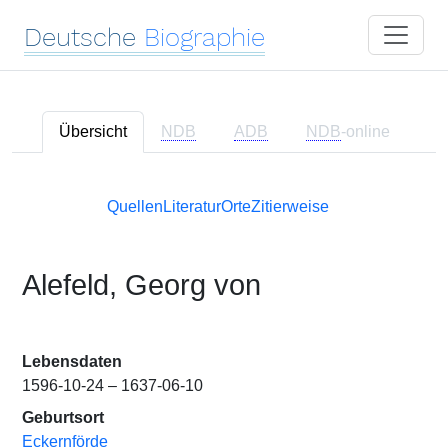
Deutsche
Biographie
Übersicht
NDB
ADB
NDB
-online
Quellen
Literatur
Orte
Zitierweise
Alefeld, Georg von
Lebensdaten
1596-10-24 – 1637-06-10
Geburtsort
Eckernförde