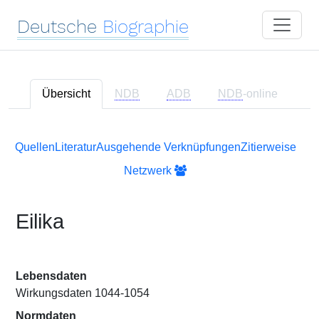
Deutsche
Biographie
Übersicht
NDB
ADB
NDB
-online
Quellen
Literatur
Ausgehende Verknüpfungen
Zitierweise
Netzwerk
Eilika
Lebensdaten
Wirkungsdaten 1044-1054
Normdaten