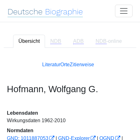
Deutsche
Biographie
Übersicht
NDB
ADB
NDB
-online
Literatur
Orte
Zitierweise
Hofmann, Wolfgang G.
Lebensdaten
Wirkungsdaten 1962-2010
Normdaten
GND: 1011887053
|
GND-Explorer
|
OGND
|