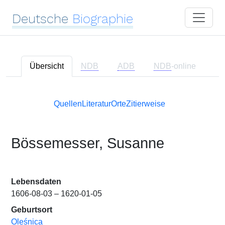
Deutsche
Biographie
Übersicht
NDB
ADB
NDB
-online
Quellen
Literatur
Orte
Zitierweise
Bössemesser, Susanne
Lebensdaten
1606-08-03 – 1620-01-05
Geburtsort
Oleśnica