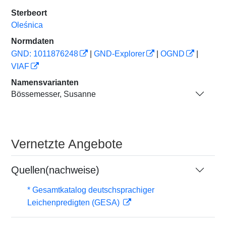
Sterbeort
Oleśnica
Normdaten
GND: 1011876248
|
GND-Explorer
|
OGND
|
VIAF
Namensvarianten
Bössemesser, Susanne
Vernetzte Angebote
Quellen(nachweise)
* Gesamtkatalog deutschsprachiger
Leichenpredigten (GESA)