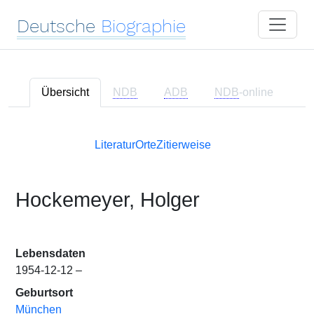
Deutsche
Biographie
Übersicht
NDB
ADB
NDB
-online
Literatur
Orte
Zitierweise
Hockemeyer, Holger
Lebensdaten
1954-12-12 –
Geburtsort
München